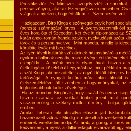
térelválasztók és falidíszek szegélyezték a sarkokat. F
perzsaszőnyeg, akár az Ezeregyéjszaka meséiben. Csak 
világnak a nyelvén, hogy értsük mi is. Szerencsém volt.
Házigazdám, Bíró Kinga e szőnyegek egyik honi specialistá
(perzsa) származású orvos. A gyergyószentmiklósi sz
éves kora óta él Szegeden, két éve itt diplomázott az S
karán angol-román-francia szakon, nyelvtudását azóta kib
török és a perzsa nyelvvel. Mint mondta, mindig is idegesí
körülötte levők mit beszélnek.
Az ilyen távoli kultúrák szülötteinek házasságáról a méd
gyakorta hallanak negatív, rosszul véget ért történeteket
ellenpélda. - A miénk nem is olyan távoli, hiszen a s
életfelfogása közelebb áll egymáshoz, mint például a magya
a szót Kinga, aki hozzátette : az együtt töltött kilenc év b
tartósságát. A nyugati kultúra mára talán túlontúl is
életszemléletével áll szemben a hagyományokat, az e
legfontosabbnak tartó szövetségük.
Ha azt mondom Kingának, hogy család és nemzetiség, 
hiszen számára ez sokkal többet jelent mint gond
visszamenőleg a székely mellett örmény, bulgár, gör
ereiben.
Amikor Teherán felé átszállva először járt Isztambulb
hazaérkezett volna. - Mindig is érdekelt a közel-keleti ku
emberek viselkedésmódja. Az arab, a görög, a török és
kedvencem, a nyelv, a dallamviláguk elvarázsolt egy élet