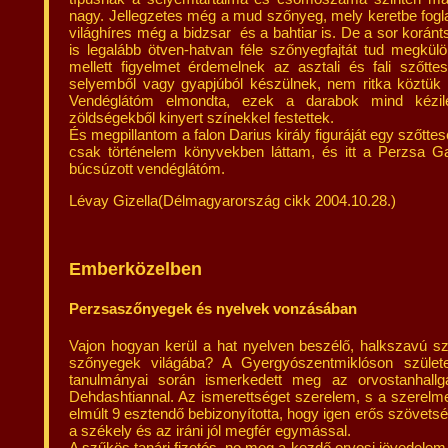
nagy. Jellegzetes még a mud szőnyeg, mely keretbe fogla
világhíres még a bidzsar és a bahtiar is. De a sor koránt
is legalább ötven-hatvan féle szőnyegfajtát tud megkül
mellett figyelmet érdemelnek az asztali és fali szőtt
selyemből vagy gyapjúból készülnek, nem ritka köztük
Vendéglátóm elmondta, ezek a darabok mind kézil
zöldségekből kinyert színekkel festettek.
És megpillantom a falon Darius király figuráját egy szőttese
csak történelem könyvekben láttam, és itt a Perzsa Ga
búcsúzott vendéglátóm.
Lévay Gizella(Délmagyarország cikk 2004.10.28.)
Emberközelben
Perzsaszőnyegek és nyelvek vonzásában
Vajon hogyan kerül a hat nyelven beszélő, halkszavú s
szőnyegek világába? A Gyergyószentmiklóson születe
tanulmányai során ismerkedett meg az orvostanhallgató
Dehdashtiannal. Az ismerettséget szerelem, s a szerelm
elmúlt 9 esztendő bebizonyította, hogy igen erős szövetség
a székely és az iráni jól megfér egymással.
A szűkös tanári fizetés, no meg a kezdő orvosi jövedelem