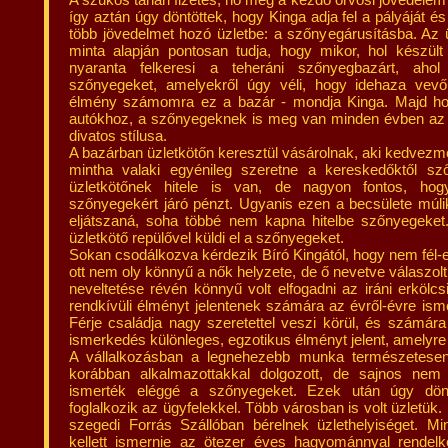
így aztán úgy döntöttek, hogy Kinga adja fel a pályáját é
több jövedelmet hozó üzletbe: a szőnyegárusításba. Az
minta alapján pontosan tudja, hogy mikor, hol készült
nyaranta felkeresi a teheráni szőnyegbazárt, ahol
szőnyegeket, amelyekről úgy véli, hogy idehaza vevőr
élmény számomra ez a bazár - mondja Kinga. Majd hoz
autókhoz, a szőnyegeknek is meg van minden évben az ú
divatos stílusa.
A bazárban üzletkötőn keresztül vásárolnak, aki kedvezm
mintha valaki egyénileg szeretne a kereskedőktől sz
üzletkötőnek hitele is van, de nagyon fontos, ho
szőnyegekért járó pénzt. Ugyanis ezen a becsülete múli
eljátszaná, soha többé nem kapna hitelbe szőnyegeket.
üzletkötő repülővel küldi el a szőnyegeket.
Sokan csodálkozva kérdezik Bíró Kingától, hogy nem fél-e 
ott nem oly könnyű a nők helyzete, de ő nevetve válaszo
neveltetése révén könnyű volt elfogadni az iráni erkölc
rendkívüli élményt jelentenek számára az évről-évre ism
Férje családja nagy szeretettel veszi körül, és számára 
ismerkedés különleges, egzotikus élményt jelent, amelyre 
A vállalkozásban a legnehezebb munka természetesen 
korábban alkalmazottakkal dolgozott, de sajnos nem
ismerték eléggé a szőnyegeket. Ezek után úgy dön
foglalkozik az ügyfelekkel. Több városban is volt üzletü
szegedi Forrás Szállóban bérelnek üzlethelyiséget. 
kellett ismernie az ötezer éves hagyománnyal rendel