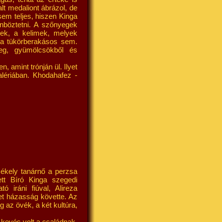
lt medaliont ábrázol, de
sem teljes, hiszen Kinga
önböztetni. A szőnyegek
esek, a kelimek, melyek
 a tükörberakásos sem.
eg, gyümölcsökből és
n, amint trónján ül. Ilyet
lériában. Khodahafez -
zékely tanárnő a perzsa
tt Bíró Kinga szegedi
 iráni fiúval, Alireza
et házasság követte. Az
 az övék, a két kultúra,
 kevés volt a családnak,