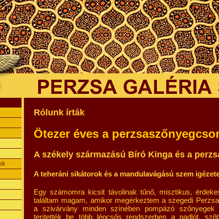
Rólunk írták
Ötezer éves a perzsaszőnyegcs
A székely származású Bíró Kinga és a perz
ok
A teheráni sikátorok és a mandulavágású szem igézet
Egy számomra kicsit távolinak tűnő, misztikus, érdeke
találtam magam, amikor megérkeztem a szegedi Perzsa G
a szivárvány minden színében pompázó szőnyegek om
terítették be több lépcsős rendszerben a padlót, szőt