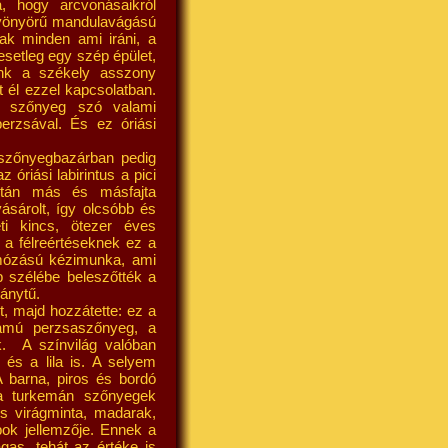
, hogy arcvonásaikról
 gyönyörű mandulavágású
ak minden ami iráni, a
esetleg egy szép épület,
ünk a székely asszony
 él ezzel kapcsolatban.
 a szőnyeg szó valami
erzsával. És ez óriási
 szőnyegbazárban pedig
riási labirintus a pici
ortán más és másfajta
ásárolt, így olcsóbb és
ti kincs, ötezer éves
, a félreértéseknek ez a
omózású kézimunka, ami
 szélébe beleszőtték a
ránytű.
t, majd hozzátette: ez a
zámú perzsaszőnyeg, a
ák. A színvilág valóban
és a lila is. A selyem
barna, piros és bordó
) a turkemán szőnyegek
os virágminta, madarak,
bok jellemzője. Ennek a
as, tehát az értéke is