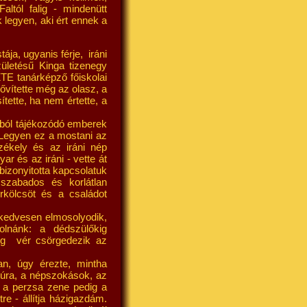
altól falig - mindenütt
legyen, aki ért ennek a
ja, ugyanis férje, iráni
ületésű Kinga tizenegy
ZTE tanárképző főiskolai
ővítette még az olasz, a
tette, ha nem értette, a
iából tájékozódó emberek
. Legyen ez a mostani az
zékely és az iráni nép
r és az iráni - vette át
ebizonyitotta kapcsolatuk
 szabados és korlátlan
rkölcsöt és a családot
kedvesen elmosolyodik,
olnánk: a dédszülőkig
ög vér csörgedezik az
an, úgy érezte, mintha
ltúra, a népszokások, az
 a perzsa zene pedig a
re - állítja házigazdám.