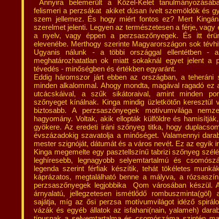
Annyira belemerült a Közel-Kelet tanulmányozásába
felismeri a perzsákat akiket dúsan ívelt szemöldök és
szem jellemez. És hogy miért fontos ez? Mert Kingán
szerelmet jelenti. Legyen az természetesen a férje, vagy 
a nyelv, vagy éppen a perzsaszőnyegek. És itt ér
elevenébe. Merthogy szerinte Magyarországon sok tévhit
Ugyanis nálunk - a többi országgal ellentétben -
meghatározhatatlan ok miatt sokaknál egyet jelent a p
tévedés - minőségben és értékben egyaránt.
Eddig háromszor járt ebben az országban, a teheráni
minden alkalommal. Ahogy mondta, magával ragadó ez az ó
utcácskáival, a szűk sikátoraival, amint minden p
szőnyeget kínálnak. Kinga mindig üzletkötőn keresztül v
biztosabb. A perzsaszőnyegek motívumvilága nemze
hagyomány. Voltak, akik ellopták külföldre és hamisítják
gyökere. Az eredeti iráni szőnyeg titka, hogy duplacs
évszázadokig szavatolja a minőséget. Valamennyi darab
mester szignóját, dátumát és a város nevét. Ez az egyik i
Kinga megemelte egy pasztellszínű tabrizi szőnyeg szélé
leghíresebb, legnagyobb selyemtartalmú és csomós
legenda szerint férfiak készítik, tehát tökéletes munk
káprázatos, megtalálható benne a mályva, a rózsaszín 
perzsaszőnyegek legjobbika Qom városában készül. A 
árnyalatú, jellegzetesen ismétlődő rombuszminta(göl
sajátja, míg az ősi perzsa motívumvilágot idéző spirál
vázák és egyéb állatok az isfahani(nain, yalameh) dara
típusnak a selyemtartalma és csomószáma szintén mag