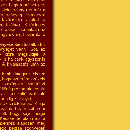
s kezd egy remélhetőleg,
 üzletasszony ma már a
 a szőnyeg. Évről-évre
 kiválasztja azokat a
e találnak. Különleges
záteszi: hasonlóan az
gynevezett évjárata, a
ényesebben tud alkudni,
őnyeget venni. Sőt, az
gy időre megküldjék a
k, s ha csak egyszer is
 A kiválasztás után az
Iránba látogatni, hiszen
lt, hogy számára székely
si szokásokat. Másrészt
étlődő perzsa utazások.
az iráni kultúrával való
mindig is vágyott.
az értékesítés. Kinga
 váltak be, mivel nem
tött, hogy saját maga
k. Kecskemét után most a
Mindehhez alaposan meg
kező perzsa szőnyegek