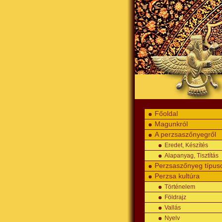
Főoldal
Magunkról
A perzsaszőnyegről
Eredet, Készítés
Alapanyag, Tisztítás
Perzsaszőnyeg típus
Perzsa kultúra
Történelem
Földrajz
Vallás
Nyelv