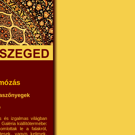
omózás
saszőnyegek
e
s és izgalmas világban
aléria kiállítótermébe:
lottak le a falakról,
tesek, vagyis kelimek,